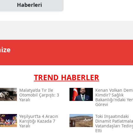
Haberleri
mize
TREND HABERLER
Malatya’da Tır Ile
Kenan Volkan Demi
Otomobil Çarpıştı: 3
Kimdir? Sağlık
Yaralı
Bakanlığı'ndaki Yen
Görevi
Yeşilyurt’ta 4 Aracın
Toki̇ Inşaatındaki
Karıştığı Kazada 7
Dinamit Patlatmala
Yaralı
Vatandaşları Tedir
Etti