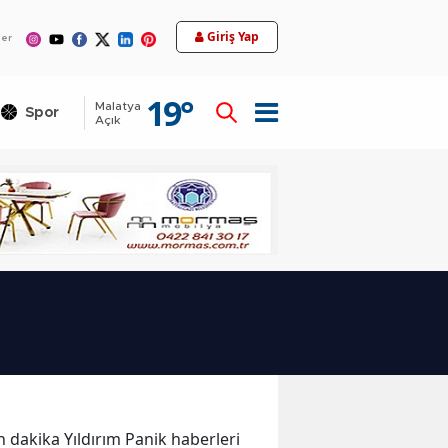
12
Giriş Yap
ler
19
°
Malatya
Spor
Teknoloji
Açık
on dakika Yıldırım Panik haberleri