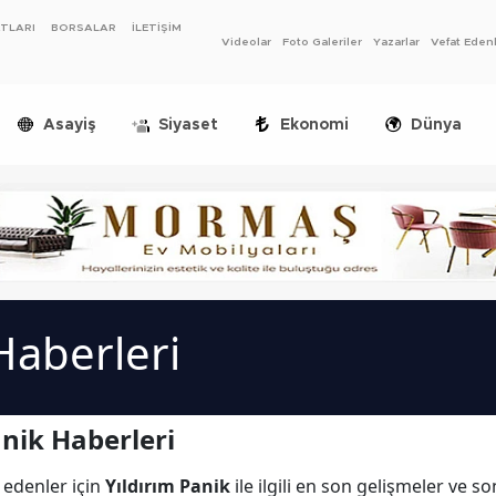
ATLARI
BORSALAR
İLETİŞİM
Videolar
Foto Galeriler
Yazarlar
Vefat Eden
Asayiş
Siyaset
Ekonomi
Dünya
Haberleri
nik Haberleri
 edenler için
Yıldırım Panik
ile ilgili en son gelişmeler ve s