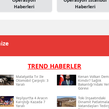
Operasyon
Operasyon İstanbul
Haberleri
Haberleri
mize
TREND HABERLER
Malatya’da Tır Ile
Kenan Volkan Demi
Otomobil Çarpıştı: 3
Kimdir? Sağlık
Yaralı
Bakanlığı'ndaki Yen
Görevi
Yeşilyurt’ta 4 Aracın
Toki̇ Inşaatındaki
Karıştığı Kazada 7
Dinamit Patlatmala
Yaralı
Vatandaşları Tedir