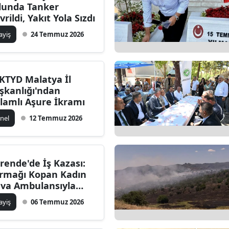
lunda Tanker
vrildi, Yakıt Yola Sızdı
ayiş
24 Temmuz 2026
KTYD Malatya İl
şkanlığı'ndan
lamlı Aşure İkramı
nel
12 Temmuz 2026
rende'de İş Kazası:
rmağı Kopan Kadın
va Ambulansıyla
vk Edildi
ayiş
06 Temmuz 2026