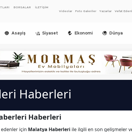
ATLARI
BORSALAR
İLETİŞİM
Videolar
Foto Galeriler
Yazarlar
Vefat Eden
Asayiş
Siyaset
Ekonomi
Dünya
eri Haberleri
berleri Haberleri
 edenler için
Malatya Haberleri
ile ilgili en son gelişmeler