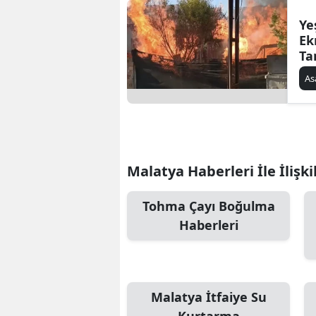
Ye
Ek
Ta
As
Malatya Haberleri İle İlişki
Tohma Çayı Boğulma
Haberleri
Malatya İtfaiye Su