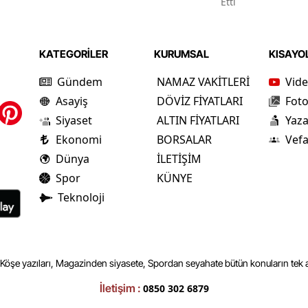
Etti
KATEGORİLER
KURUMSAL
KISAYO
Gündem
NAMAZ VAKİTLERİ
Vide
Asayiş
DÖVİZ FİYATLARI
Foto
Siyaset
ALTIN FİYATLARI
Yaza
Ekonomi
BORSALAR
Vefa
Dünya
İLETİŞİM
Spor
KÜNYE
Teknoloji
 Köşe yazıları, Magazinden siyasete, Spordan seyahate bütün konuların tek a
İletişim :
0850 302 6879