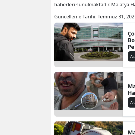
haberleri sunulmaktadır. Malatya Ha
Güncelleme Tarihi:
Temmuz 31, 202
Ço
Bo
Pe
Ba
As
Ma
Ha
As
Ma