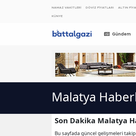
NAMAZ VAKİTLERİ
DÖVİZ FİYATLARI
ALTIN FİY
KÜNYE
Gündem
Malatya Haberl
Son Dakika Malatya Ha
Bu sayfada güncel gelişmeleri takip