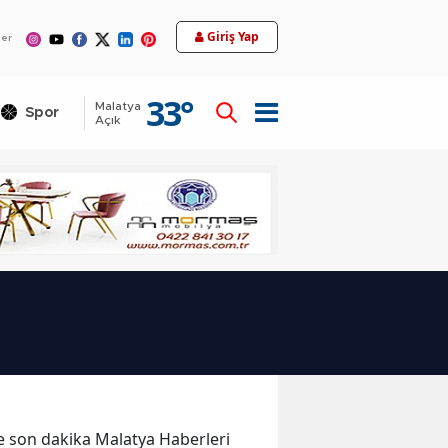
12
Giriş Yap
ler
33
°
Malatya
Spor
Teknoloji
Açık
 ve son dakika Malatya Haberleri