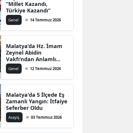
“Millet Kazandı,
Türkiye Kazandı”
Genel
14 Temmuz 2026
Malatya’da Hz. İmam
Zeynel Abidin
Vakfı’ndan Anlamlı
Aşure Programı
Genel
12 Temmuz 2026
Malatya'da 5 İlçede Eş
Zamanlı Yangın: İtfaiye
Seferber Oldu
Asayiş
03 Temmuz 2026