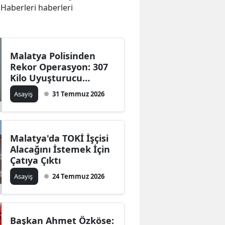
 Haberleri haberleri
Malatya Polisinden
Rekor Operasyon: 307
Kilo Uyuşturucu
Hammaddesi
Asayiş
31 Temmuz 2026
Malatya'da TOKİ İşçisi
Alacağını İstemek İçin
Çatıya Çıktı
Asayiş
24 Temmuz 2026
Başkan Ahmet Özköse: