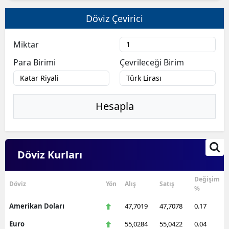
Döviz Çevirici
Miktar
Para Birimi
Çevrileceği Birim
Hesapla
Döviz Kurları
Değişim
Döviz
Yön
Alış
Satış
%
Amerikan Doları
47,7019
47,7078
0.17
Euro
55,0284
55,0422
0.04