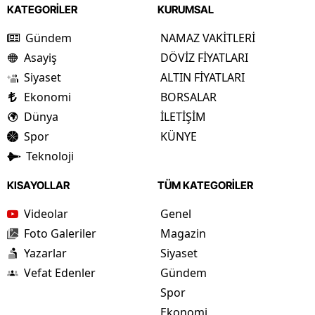
KATEGORİLER
KURUMSAL
Gündem
NAMAZ VAKİTLERİ
Asayiş
DÖVİZ FİYATLARI
Siyaset
ALTIN FİYATLARI
Ekonomi
BORSALAR
Dünya
İLETİŞİM
Spor
KÜNYE
Teknoloji
KISAYOLLAR
TÜM KATEGORİLER
Videolar
Genel
Foto Galeriler
Magazin
Yazarlar
Siyaset
Vefat Edenler
Gündem
Spor
Ekonomi