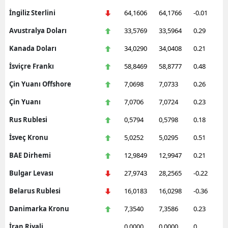
İngiliz Sterlini
64,1606
64,1766
-0.01
Avustralya Doları
33,5769
33,5964
0.29
Kanada Doları
34,0290
34,0408
0.21
İsviçre Frankı
58,8469
58,8777
0.48
Çin Yuanı Offshore
7,0698
7,0733
0.26
Çin Yuanı
7,0706
7,0724
0.23
Rus Rublesi
0,5794
0,5798
0.18
İsveç Kronu
5,0252
5,0295
0.51
BAE Dirhemi
12,9849
12,9947
0.21
Bulgar Levası
27,9743
28,2565
-0.22
Belarus Rublesi
16,0183
16,0298
-0.36
Danimarka Kronu
7,3540
7,3586
0.23
İran Riyali
0,0000
0,0000
0