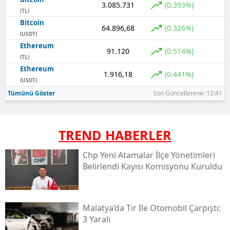
3.085.731
(0.393%)
(TL)
Bitcoin
64.896,68
(0.326%)
(USDT)
Ethereum
91.120
(0.514%)
(TL)
Ethereum
1.916,18
(0.441%)
(USDT)
Tümünü Göster
Son Güncellenme: 12:41
TREND HABERLER
Chp Yeni Atamalar İlçe Yönetimleri
Belirlendi Kayısı Komisyonu Kuruldu
Malatya’da Tır Ile Otomobil Çarpıştı:
3 Yaralı