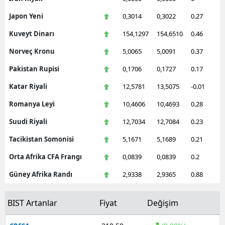
Japon Yeni
0,3014
0,3022
0.27
Kuveyt Dinarı
154,1297
154,6510
0.46
Norveç Kronu
5,0065
5,0091
0.37
Pakistan Rupisi
0,1706
0,1727
0.17
Katar Riyali
12,5781
13,5075
-0.01
Romanya Leyi
10,4606
10,4693
0.28
Suudi Riyali
12,7034
12,7084
0.23
Tacikistan Somonisi
5,1671
5,1689
0.21
Orta Afrika CFA Frangı
0,0839
0,0839
0.2
Güney Afrika Randı
2,9338
2,9365
0.88
BIST Artanlar
Fiyat
Değişim