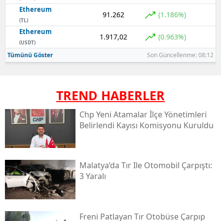
Ethereum
91.262
(1.186%)
(TL)
Ethereum
1.917,02
(0.963%)
(USDT)
Tümünü Göster
Son Güncellenme: 08:12
TREND HABERLER
Chp Yeni Atamalar İlçe Yönetimleri
Belirlendi Kayısı Komisyonu Kuruldu
Malatya’da Tır Ile Otomobil Çarpıştı:
3 Yaralı
Freni Patlayan Tır Otobüse Çarpıp