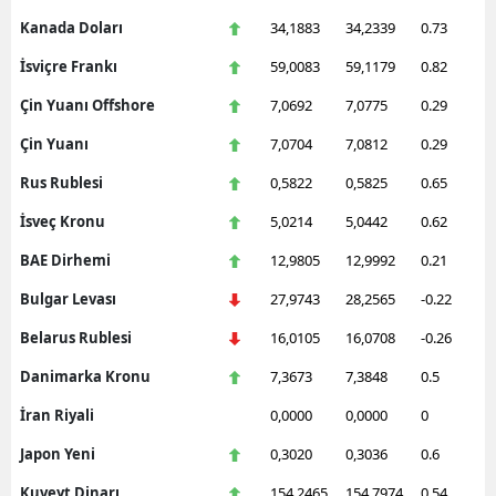
Kanada Doları
34,1883
34,2339
0.73
İsviçre Frankı
59,0083
59,1179
0.82
Çin Yuanı Offshore
7,0692
7,0775
0.29
Çin Yuanı
7,0704
7,0812
0.29
Rus Rublesi
0,5822
0,5825
0.65
İsveç Kronu
5,0214
5,0442
0.62
BAE Dirhemi
12,9805
12,9992
0.21
Bulgar Levası
27,9743
28,2565
-0.22
Belarus Rublesi
16,0105
16,0708
-0.26
Danimarka Kronu
7,3673
7,3848
0.5
İran Riyali
0,0000
0,0000
0
Japon Yeni
0,3020
0,3036
0.6
Kuveyt Dinarı
154,2465
154,7974
0.54