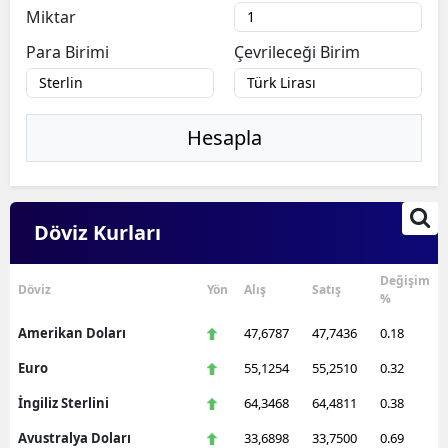
Miktar
Para Birimi
Çevrileceği Birim
Hesapla
Döviz Kurları
Değişim
Döviz
Yön
Alış
Satış
%
Amerikan Doları
47,6787
47,7436
0.18
Euro
55,1254
55,2510
0.32
İngiliz Sterlini
64,3468
64,4811
0.38
Avustralya Doları
33,6898
33,7500
0.69