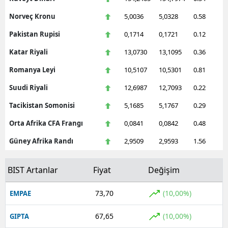
Norveç Kronu
5,0036
5,0328
0.58
Pakistan Rupisi
0,1714
0,1721
0.12
Katar Riyali
13,0730
13,1095
0.36
Romanya Leyi
10,5107
10,5301
0.81
Suudi Riyali
12,6987
12,7093
0.22
Tacikistan Somonisi
5,1685
5,1767
0.29
Orta Afrika CFA Frangı
0,0841
0,0842
0.48
Güney Afrika Randı
2,9509
2,9593
1.56
BIST Artanlar
Fiyat
Değişim
73,70
(10,00%)
EMPAE
67,65
(10,00%)
GIPTA