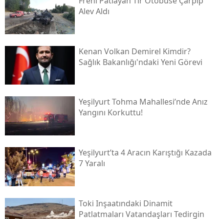
Freni Patlayan Tır Otobüse Çarpıp
Alev Aldı
Kenan Volkan Demirel Kimdir?
Sağlık Bakanlığı'ndaki Yeni Görevi
Yeşilyurt Tohma Mahallesi’nde Anız
Yangını Korkuttu!
Yeşilyurt’ta 4 Aracın Karıştığı Kazada
7 Yaralı
Toki̇ Inşaatındaki Dinamit
Patlatmaları Vatandaşları Tedirgin