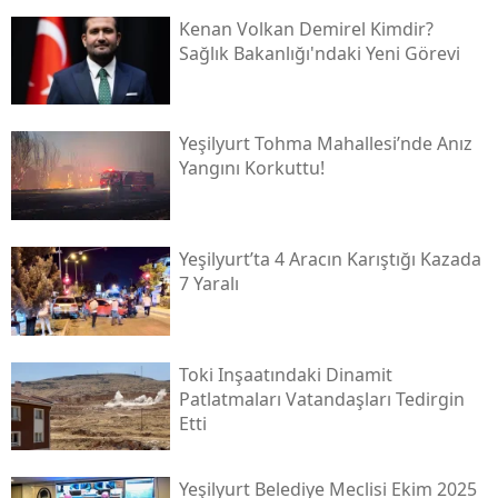
Kenan Volkan Demirel Kimdir?
Sağlık Bakanlığı'ndaki Yeni Görevi
Yeşilyurt Tohma Mahallesi’nde Anız
Yangını Korkuttu!
Yeşilyurt’ta 4 Aracın Karıştığı Kazada
7 Yaralı
Toki̇ Inşaatındaki Dinamit
Patlatmaları Vatandaşları Tedirgin
Etti
Yeşilyurt Belediye Meclisi Ekim 2025