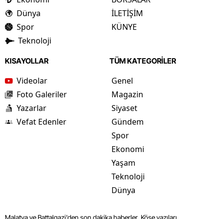
Dünya
İLETİŞİM
Spor
KÜNYE
Teknoloji
KISAYOLLAR
TÜM KATEGORİLER
Videolar
Genel
Foto Galeriler
Magazin
Yazarlar
Siyaset
Vefat Edenler
Gündem
Spor
Ekonomi
Yaşam
Teknoloji
Dünya
Malatya ve Battalgazi'den son dakika haberler, Köşe yazıları,