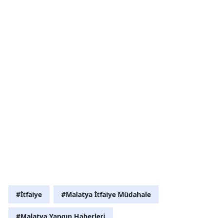
#İtfaiye
#Malatya İtfaiye Müdahale
#Malatya Yangın Haberleri