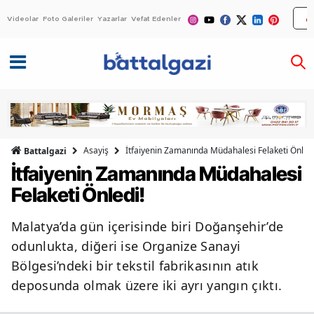
Videolar
Foto Galeriler
Yazarlar
Vefat Edenler
Asayiş
İtfaiyenin Zamanında Müdahalesi Felaketi Önledi
Battalgazi
İtfaiyenin Zamanında Müdahalesi
Felaketi Önledi!
Malatya’da gün içerisinde biri Doğanşehir’de
odunlukta, diğeri ise Organize Sanayi
Bölgesi’ndeki bir tekstil fabrikasının atık
deposunda olmak üzere iki ayrı yangın çıktı.