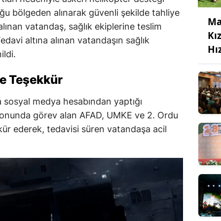
u bölgeden alınarak güvenli şekilde tahliye
Ma
lınan vatandaş, sağlık ekiplerine teslim
Kı
Tedavi altına alınan vatandaşın sağlık
Hı
ldi.
re Teşekkür
a sosyal medya hesabından yaptığı
yonunda görev alan AFAD, UMKE ve 2. Ordu
ür ederek, tedavisi süren vatandaşa acil