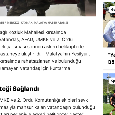
G
ABER MERKEZİ
KAYNAK: MALATYA HABER AJANSI
ağlı Kozluk Mahallesi kırsalında
 vatandaş, AFAD, UMKE ve 2. Ordu
eli çalışması sonucu askeri helikopterle
staneye ulaştırıldı. Malatya’nın Yeşilyurt
"Y
 kırsalında rahatsızlanan ve bulunduğu
Bö
ıkamayan vatandaş için kurtarma
Sp
teği Sağlandı
MKE ve 2. Ordu Komutanlığı ekipleri sevk
alışmasıyla mahsur kalan vatandaşın bulunduğu
rtları nedeniyle askeri helikopter desteği