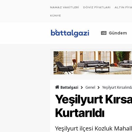
NAMAZ VAKİTLERİ
DÖVİZ FİYATLARI
ALTIN FİY
KÜNYE
Gündem
Genel
Yeşilyurt Kırsalın
Battalgazi
Yeşilyurt Kırs
Kurtarıldı
Yeşilyurt ilçesi Kozluk Maha