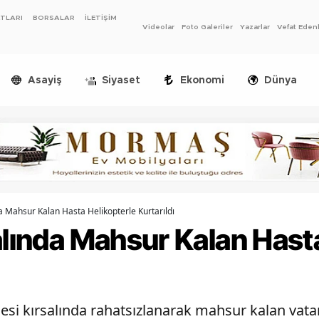
ATLARI
BORSALAR
İLETİŞİM
Videolar
Foto Galeriler
Yazarlar
Vefat Eden
Asayiş
Siyaset
Ekonomi
Dünya
da Mahsur Kalan Hasta Helikopterle Kurtarıldı
alında Mahsur Kalan Hast
llesi kırsalında rahatsızlanarak mahsur kalan va