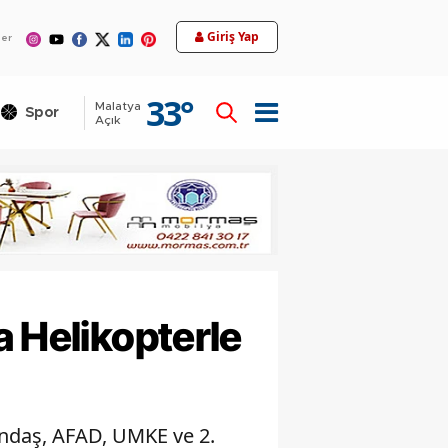
12
Giriş Yap
ler
33
°
Malatya
Spor
Teknoloji
Açık
a Helikopterle
tandaş, AFAD, UMKE ve 2.