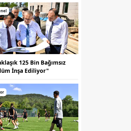
enel
aklaşık 125 Bin Bağımsız
lüm İnşa Ediliyor"
or