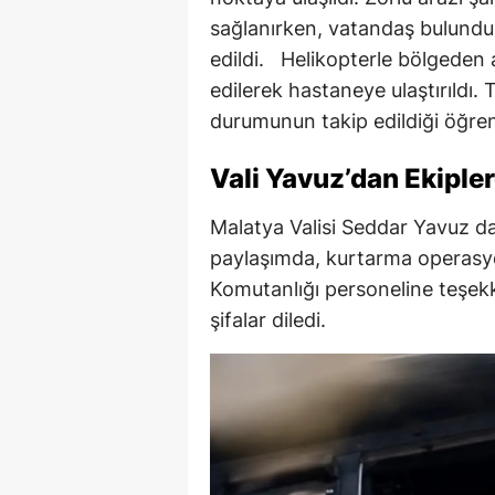
sağlanırken, vatandaş bulunduğ
edildi. Helikopterle bölgeden a
edilerek hastaneye ulaştırıldı. 
durumunun takip edildiği öğreni
Vali Yavuz’dan Ekiple
Malatya Valisi Seddar Yavuz d
paylaşımda, kurtarma operas
Komutanlığı personeline teşekk
şifalar diledi.