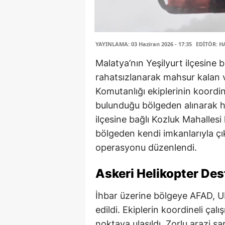
YAYINLAMA: 03 Haziran 2026 - 17:35
EDİTÖR: H
Malatya’nın Yeşilyurt ilçesine b
rahatsızlanarak mahsur kalan
Komutanlığı ekiplerinin koordin
bulunduğu bölgeden alınarak ha
ilçesine bağlı Kozluk Mahallesi
bölgeden kendi imkanlarıyla ç
operasyonu düzenlendi.
Askeri Helikopter Des
İhbar üzerine bölgeye AFAD, U
edildi. Ekiplerin koordineli ç
noktaya ulaşıldı. Zorlu arazi şa