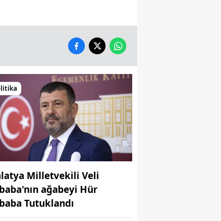
litika
latya Milletvekili Veli
baba'nın ağabeyi Hür
baba Tutuklandı