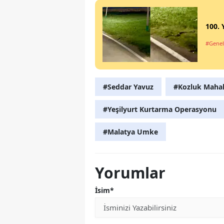
100. 
#Genel
#Seddar Yavuz
#Kozluk Mahal
#Yeşilyurt Kurtarma Operasyonu
#Malatya Umke
Yorumlar
İsim*