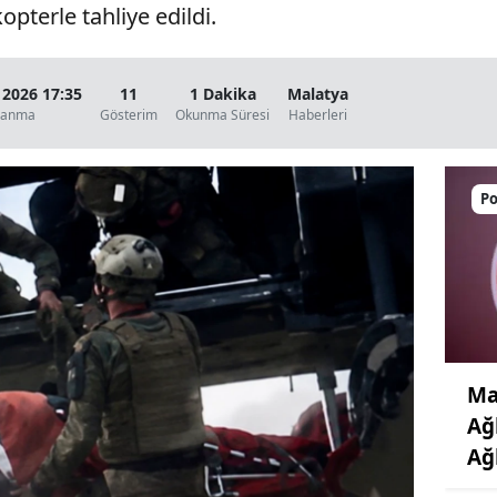
opterle tahliye edildi.
 2026 17:35
11
1 Dakika
Malatya
lanma
Gösterim
Okunma Süresi
Haberleri
Po
Ma
Ağ
Ağ