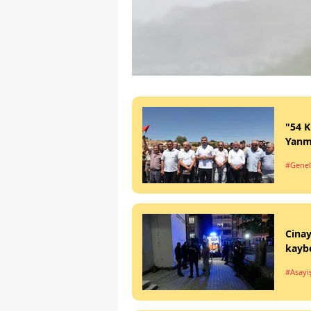
"54 K
Yanm
#Genel
Cinay
kaybe
#Asayi