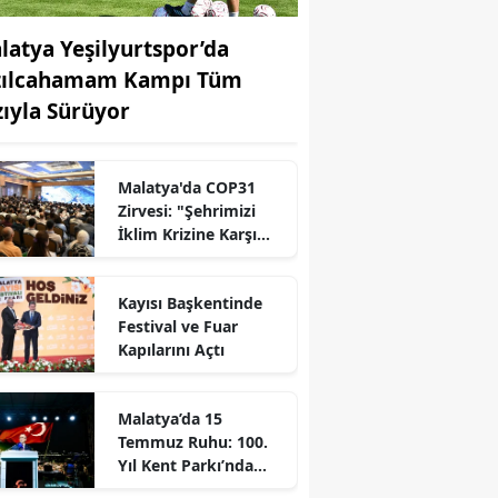
latya Yeşilyurtspor’da
zılcahamam Kampı Tüm
zıyla Sürüyor
Malatya'da COP31
Zirvesi: "Şehrimizi
İklim Krizine Karşı
Yeniden İnşa
Ediyoruz!"
Kayısı Başkentinde
Festival ve Fuar
Kapılarını Açtı
Malatya’da 15
Temmuz Ruhu: 100.
Yıl Kent Parkı’nda
Demokrasi Nöbeti