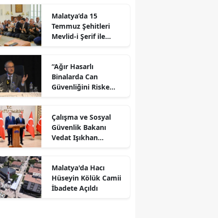
Malatya’da 15
Temmuz Şehitleri
Mevlid-i Şerif ile
Anıldı
“Ağır Hasarlı
Binalarda Can
Güvenliğini Riske
Attırmam!”
Çalışma ve Sosyal
Güvenlik Bakanı
Vedat Işıkhan
Malatya’da
Malatya'da Hacı
Hüseyin Kölük Camii
İbadete Açıldı