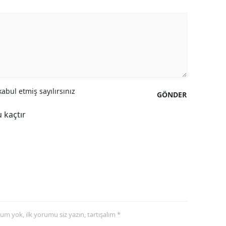
abul etmiş sayılırsınız
GÖNDER
 kaçtır
yorum yok, ilk yorumu siz yazın, tartışalım *