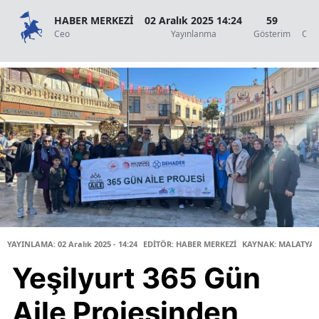
HABER MERKEZİ
02 Aralık 2025 14:24
59
1
Ceo
Yayınlanma
Gösterim
Oku
YAYINLAMA: 02 Aralık 2025 - 14:24
EDİTÖR: HABER MERKEZİ
KAYNAK: MALATYA 
Yeşilyurt 365 Gün
Aile Projesinden