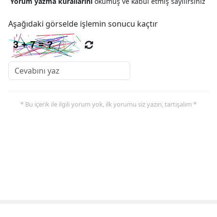
Yorum yazma kurallarını
okumuş ve kabul etmiş sayılırsınız
Aşağıdaki görselde işlemin sonucu kaçtır
* Bu içerik ile ilgili yorum yok, ilk yorumu siz yazın, tartışalım *