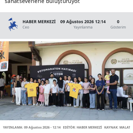
sanatseverlerle buluşturuyor.
HABER MERKEZİ
09 Ağustos 2026 12:14
0
Ceo
Yayınlanma
Gösterim
O
YAYINLAMA: 09 Ağustos 2026 - 12:14
EDİTÖR: HABER MERKEZİ
KAYNAK: MALATY