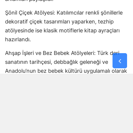
Şönil Çiçek Atölyesi: Katılımcılar renkli şönillerle
dekoratif çiçek tasarımları yaparken, tezhip
atölyesinde ise klasik motiflerle kitap ayraçları
hazırlandı.
Ahşap İşleri ve Bez Bebek Atölyeleri: Türk deri
sanatının tarihçesi, debbağlık geleneği ve
Anadolu’nun bez bebek kültürü uygulamalı olarak
anlatıldı.
Ortak Kültür Mirası: "Motiflerde Malatya,
Dokusunda Kültür" atölyesinde halı, kilim ve
ahşap baskı motifleri ziyaretçilere aktarıldı.