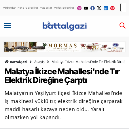
Videolar
Foto Galeriler
Yazarlar
Vefat Edenler
Asayiş
Malatya İkizce Mahallesi'nde Tır Elektrik Direğin
Battalgazi
Malatya İkizce Mahallesi'nde Tır
Elektrik Direğine Çarptı
Malatya’nın Yeşilyurt ilçesi İkizce Mahallesi’nde
iş makinesi yüklü tır, elektrik direğine çarparak
maddi hasarlı kazaya neden oldu. Yaralı
olmazken yol kapandı.