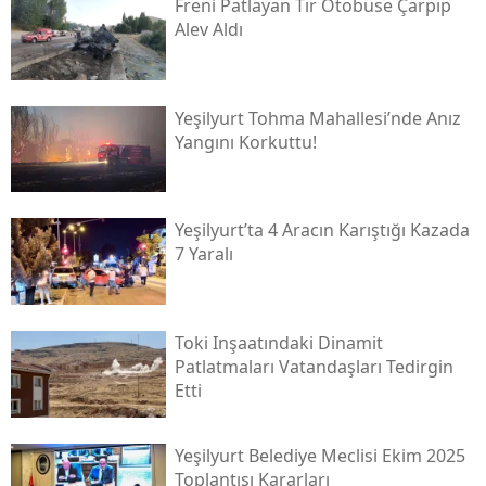
Freni Patlayan Tır Otobüse Çarpıp
Alev Aldı
Yeşilyurt Tohma Mahallesi’nde Anız
Yangını Korkuttu!
Yeşilyurt’ta 4 Aracın Karıştığı Kazada
7 Yaralı
Toki̇ Inşaatındaki Dinamit
Patlatmaları Vatandaşları Tedirgin
Etti
Yeşilyurt Belediye Meclisi Ekim 2025
Toplantısı Kararları