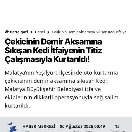
Genel
Çekicinin Demir Aksamına Sıkışan Kedi İtfaiyenin T
Battalgazi
Çekicinin Demir Aksamına
Sıkışan Kedi İtfaiyenin Titiz
Çalışmasıyla Kurtarıldı!
Malatya’nın Yeşilyurt ilçesinde oto kurtarma
çekicisinin demir aksamına sıkışan kedi,
Malatya Büyükşehir Belediyesi itfaiye
ekiplerinin dikkatli operasyonuyla sağ salim
kurtarıldı.
HABER MERKEZİ
06 Ağustos 2026 00:49
15
Ceo
Yayınlanma
Gösterim
O