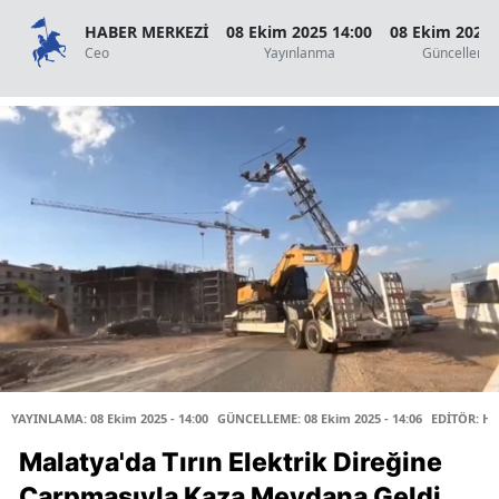
HABER MERKEZİ
08 Ekim 2025 14:00
08 Ekim 2025 
Ceo
Yayınlanma
Güncellenm
YAYINLAMA: 08 Ekim 2025 - 14:00
GÜNCELLEME: 08 Ekim 2025 - 14:06
EDİTÖR: H
Malatya'da Tırın Elektrik Direğine
Çarpmasıyla Kaza Meydana Geldi