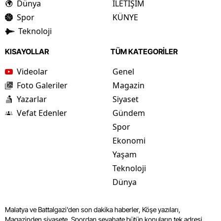
Dünya
İLETİŞİM
Spor
KÜNYE
Teknoloji
KISAYOLLAR
TÜM KATEGORİLER
Videolar
Genel
Foto Galeriler
Magazin
Yazarlar
Siyaset
Vefat Edenler
Gündem
Spor
Ekonomi
Yaşam
Teknoloji
Dünya
Malatya ve Battalgazi'den son dakika haberler, Köşe yazıları,
Magazinden siyasete, Spordan seyahate bütün konuların tek adresi.