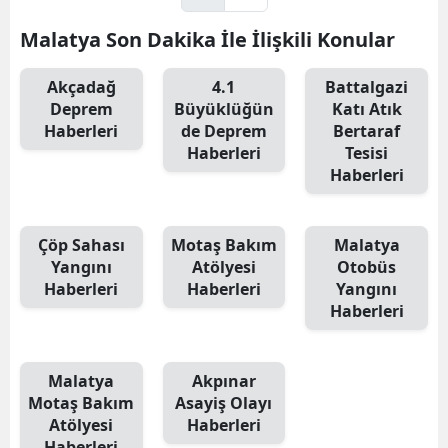
Malatya Son Dakika İle İlişkili Konular
Akçadağ
4.1
Battalgazi
Deprem
Büyüklüğün
Katı Atık
Haberleri
de Deprem
Bertaraf
Haberleri
Tesisi
Haberleri
Çöp Sahası
Motaş Bakım
Malatya
Yangını
Atölyesi
Otobüs
Haberleri
Haberleri
Yangını
Haberleri
Malatya
Akpınar
Motaş Bakım
Asayiş Olayı
Atölyesi
Haberleri
Haberleri