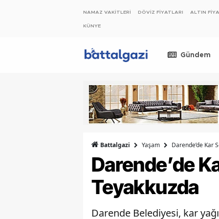
NAMAZ VAKİTLERİ
DÖVİZ FİYATLARI
ALTIN FİY
KÜNYE
Gündem
Yaşam
Darende’de Kar Se
Battalgazi
Darende’de Kar 
Teyakkuzda
Darende Belediyesi, kar yağı