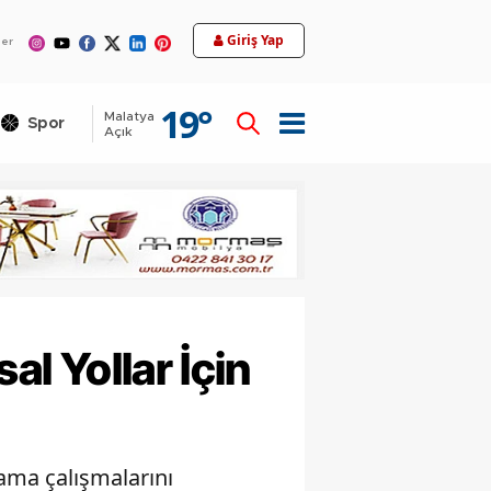
12
Giriş Yap
ler
19
°
Malatya
Spor
Teknoloji
Açık
al Yollar İçin
lama çalışmalarını