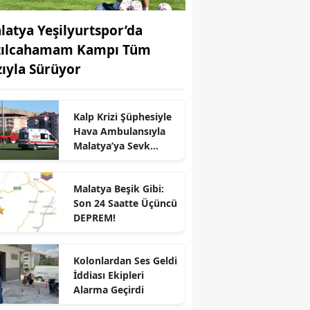
latya Yeşilyurtspor’da
zılcahamam Kampı Tüm
zıyla Sürüyor
Kalp Krizi Şüphesiyle
Hava Ambulansıyla
Malatya’ya Sevk
Edildi
Malatya Beşik Gibi:
Son 24 Saatte Üçüncü
DEPREM!
Kolonlardan Ses Geldi
İddiası Ekipleri
Alarma Geçirdi