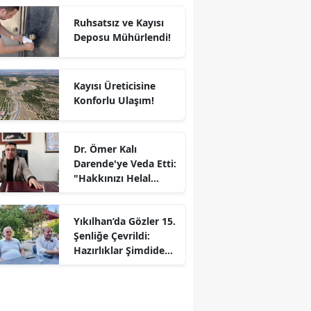
Ruhsatsız ve Kayısı
Deposu Mühürlendi!
Kayısı Üreticisine
Konforlu Ulaşım!
Dr. Ömer Kalı
Darende'ye Veda Etti:
"Hakkınızı Helal
Edin"
Yıkılhan’da Gözler 15.
Şenliğe Çevrildi:
Hazırlıklar Şimdiden
Başladı!