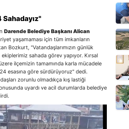
4 Sahadayız"
en
Darende Belediye Başkanı Alican
riyet yaşamaması için tüm imkanların
aşkan Bozkurt, "Vatandaşlarımızın günlük
ekiplerimiz sahada görev yapıyor. Kırsal
k üzere ilçemizin tamamında karla mücadele
 7/24 esasına göre sürdürüyoruz" dedi.
ndaşları zorunlu olmadıkça kış lastiği
onusunda uyardı ve acil durumlarda belediye
irdi.