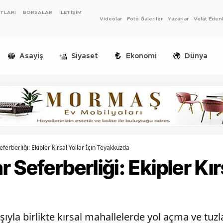
ATLARI
BORSALAR
İLETİŞİM
Videolar
Foto Galeriler
Yazarlar
Vefat Eden
Asayiş
Siyaset
Ekonomi
Dünya
ferberliği: Ekipler Kırsal Yollar İçin Teyakkuzda
Seferberliği: Ekipler Kırs
şıyla birlikte kırsal mahallelerde yol açma ve tuz