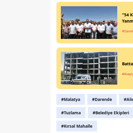
"54 K
Yanm
#Genel
Batta
#Asayi
#Malatya
#Darende
#Ali
#Tuzlama
#Belediye Ekipleri
#Kırsal Mahalle