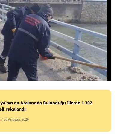
ya’nın da Aralarında Bulunduğu Illerde 1.302
li Yakalandı!
ş
/ 06 Ağustos 2026