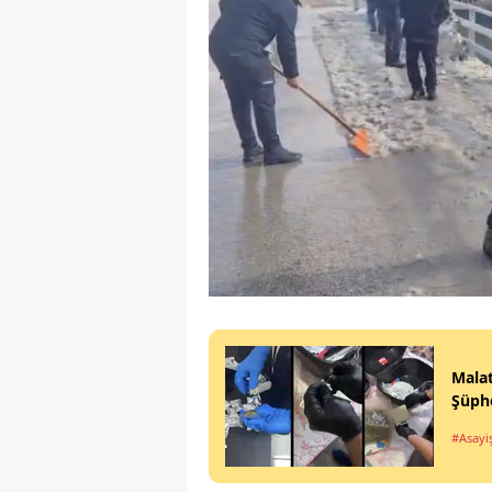
Malat
Şüphe
#Asayi