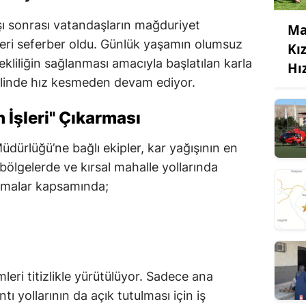
ışı sonrası vatandaşların mağduriyet
Ma
leri seferber oldu. Günlük yaşamın olumsuz
Kı
kliliğin sağlanması amacıyla başlatılan karla
Hı
nelinde hız kesmeden devam ediyor.
 İşleri" Çıkarması
üdürlüğü’ne bağlı ekipler, kar yağışının en
 bölgelerde ve kırsal mahalle yollarında
ışmalar kapsamında;
eri titizlikle yürütülüyor. Sadece ana
ntı yollarının da açık tutulması için iş