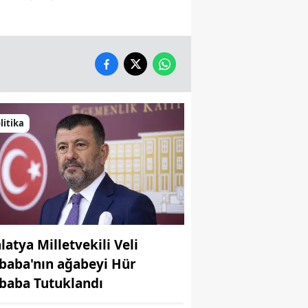
litika
latya Milletvekili Veli
baba'nın ağabeyi Hür
baba Tutuklandı