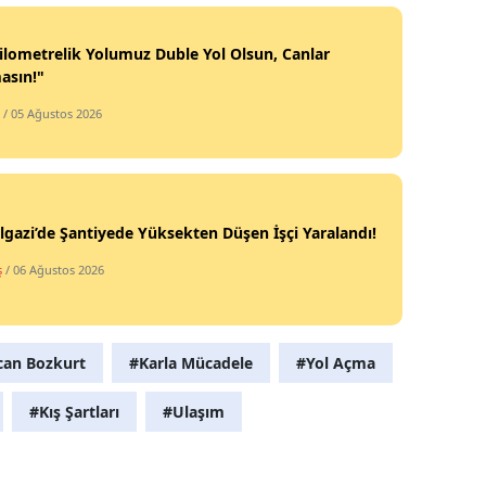
ilometrelik Yolumuz Duble Yol Olsun, Canlar
asın!"
/ 05 Ağustos 2026
lgazi’de Şantiyede Yüksekten Düşen İşçi Yaralandı!
ş
/ 06 Ağustos 2026
can Bozkurt
#Karla Mücadele
#Yol Açma
#Kış Şartları
#Ulaşım