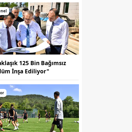
enel
aklaşık 125 Bin Bağımsız
lüm İnşa Ediliyor"
or