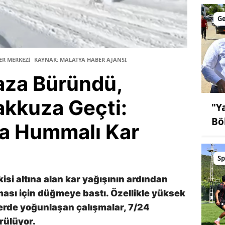
G
ER MERKEZİ
KAYNAK: MALATYA HABER AJANSI
aza Büründü,
akkuza Geçti:
"Y
Bö
da Hummalı Kar
Sp
kisi altına alan kar yağışının ardından
ı için düğmeye bastı. Özellikle yüksek
lerde yoğunlaşan çalışmalar, 7/24
rülüyor.