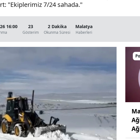
t: "Ekiplerimiz 7/24 sahada."
26 16:00
23
2 Dakika
Malatya
anma
Gösterim
Okunma Süresi
Haberleri
Po
Ma
Ağ
Ağ