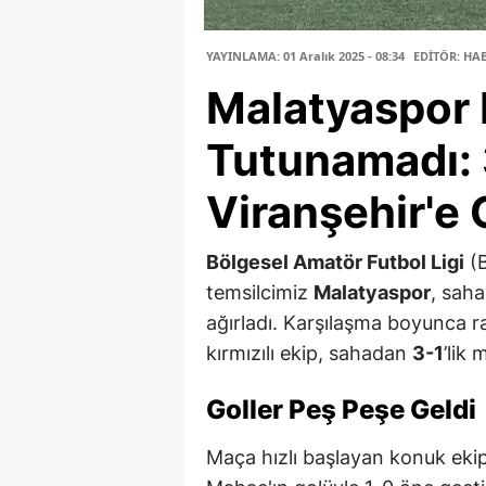
YAYINLAMA: 01 Aralık 2025 - 08:34
EDİTÖR: HA
Malatyaspor 
Tutunamadı:
Viranşehir'e G
Bölgesel Amatör Futbol Ligi
(B
temsilcimiz
Malatyaspor
, saha
ağırladı. Karşılaşma boyunca r
kırmızılı ekip, sahadan
3-1
’lik 
Goller Peş Peşe Geldi
Maça hızlı başlayan konuk eki