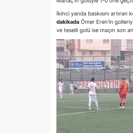
Mahaç'ın golüyle 1-0 öne geçti 
İkinci yarıda baskısını artıran
dakikada
Ömer Eren’in golleriyl
ve teselli golü ise maçın son a