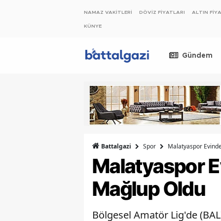
NAMAZ VAKİTLERİ
DÖVİZ FİYATLARI
ALTIN FİY
KÜNYE
Gündem
Spor
Malatyaspor Evinde
Battalgazi
Malatyaspor E
Mağlup Oldu
Bölgesel Amatör Lig'de (BAL)