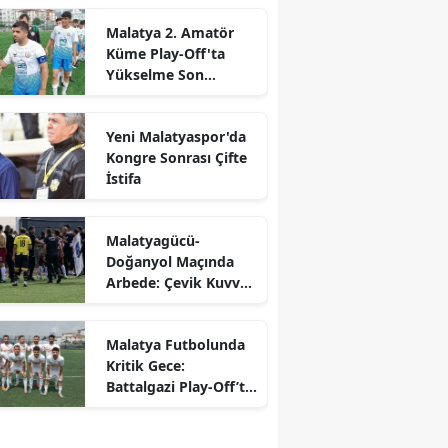
Malatya 2. Amatör
Küme Play-Off'ta
Yükselme Son
Haftaya Kaldı
Yeni Malatyaspor'da
Kongre Sonrası Çifte
İstifa
Malatyagücü-
Doğanyol Maçında
Arbede: Çevik Kuvvet
Müdahale Etti
Malatya Futbolunda
Kritik Gece:
Battalgazi Play-Off’ta,
Malatyaspor Küme
Düştü!