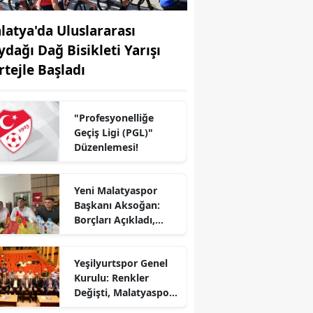
latya'da Uluslararası
ydağı Dağ Bisikleti Yarışı
rtejle Başladı
"Profesyonelliğe
Geçiş Ligi (PGL)"
Düzenlemesi!
Yeni Malatyaspor
Başkanı Aksoğan:
Borçları Açıkladı,
Birlik Çağrısı Yaptı
Yeşilyurtspor Genel
Kurulu: Renkler
Değişti, Malatyaspor
İsmi Gündemde