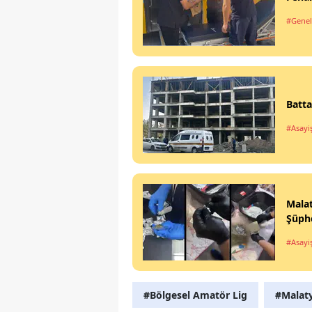
#Genel
Batta
#Asayi
Malat
Şüphe
#Asayi
#Bölgesel Amatör Lig
#Malaty