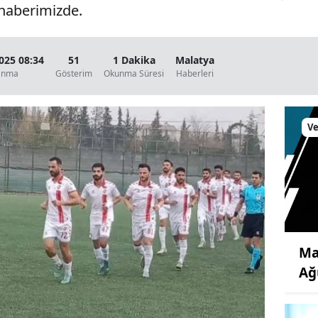
 haberimizde.
2025 08:34
51
1 Dakika
Malatya
anma
Gösterim
Okunma Süresi
Haberleri
Ve
Ma
Ağ