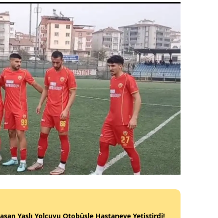
aşan Yaşlı Yolcuyu Otobüsle Hastaneye Yetiştirdi!