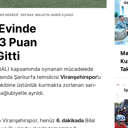
G
BER MERKEZİ
KAYNAK: MALATYA HABER AJANSI
Evinde
 3 Puan
itti
Ma
Ku
Ta
AL) kapsamında oynanan mücadelede
sında Şanlıurfa temsilcisi
Viranşehirspor
’u
akibine üstünlük kurmakta zorlanan sarı-
Sp
mağlubiyetle ayrıldı.
p Viranşehirspor, henüz
6. dakikada
Bilal