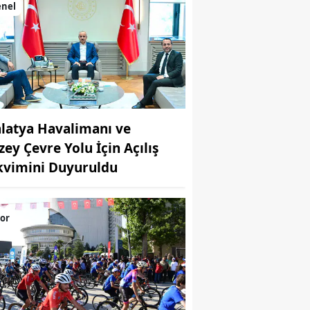
enel
latya Havalimanı ve
zey Çevre Yolu İçin Açılış
kvimini Duyuruldu
or