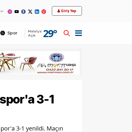
12
Giriş Yap
ler
29
°
Malatya
Spor
Teknoloji
Açık
spor'a 3-1
por'a 3-1 yenildi. Maçın