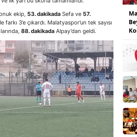
ve ilk yarı bu skorla tamamlandı.
Ma
 konuk ekip,
53. dakikada
Sefa ve
57.
Be
e farkı 3’e çıkardı. Malatyaspor’un tek sayısı
Ko
nlarında,
88. dakikada
Alpay’dan geldi.