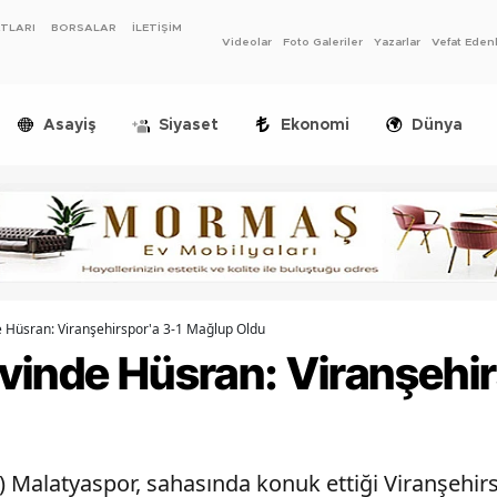
ATLARI
BORSALAR
İLETİŞİM
Videolar
Foto Galeriler
Yazarlar
Vefat Eden
Asayiş
Siyaset
Ekonomi
Dünya
 Hüsran: Viranşehirspor'a 3-1 Mağlup Oldu
vinde Hüsran: Viranşehir
 Malatyaspor, sahasında konuk ettiği Viranşehirs