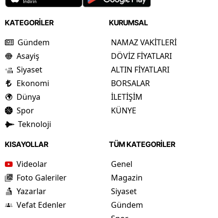
KATEGORİLER
KURUMSAL
Gündem
NAMAZ VAKİTLERİ
Asayiş
DÖVİZ FİYATLARI
Siyaset
ALTIN FİYATLARI
Ekonomi
BORSALAR
Dünya
İLETİŞİM
Spor
KÜNYE
Teknoloji
KISAYOLLAR
TÜM KATEGORİLER
Videolar
Genel
Foto Galeriler
Magazin
Yazarlar
Siyaset
Vefat Edenler
Gündem