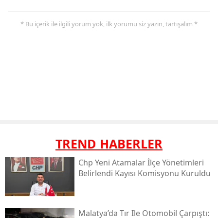
* Bu içerik ile ilgili yorum yok, ilk yorumu siz yazın, tartışalım *
TREND HABERLER
Chp Yeni Atamalar İlçe Yönetimleri
Belirlendi Kayısı Komisyonu Kuruldu
Malatya’da Tır Ile Otomobil Çarpıştı: