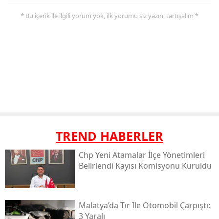
* Bu içerik ile ilgili yorum yok, ilk yorumu siz yazın, tartışalım *
TREND HABERLER
Chp Yeni Atamalar İlçe Yönetimleri
Belirlendi Kayısı Komisyonu Kuruldu
Malatya’da Tır Ile Otomobil Çarpıştı:
3 Yaralı