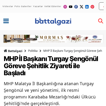
Videolar
Foto Galeriler
Yazarlar
Vefat Edenler
Politika
MHP İl Başkanı Turgay Şengönül Göreve Şehitlik 
Battalgazi
MHP İl Başkanı Turgay Şengönül
Göreve Şehitlik Ziyareti ile
Başladı
MHP Malatya İl Başkanlığına atanan Turgay
Şengönül ve yeni yönetimi, ilk resmi
programını Karababa Mezarlığı'ndaki Ülkücü
Şehitliği'nde gerçekleştirdi.