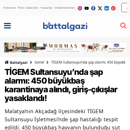
Videolar
Foto Galeriler
Yazarlar
Vefat Edenler
Genel
TİGEM Sultansuyu’nda şap alarmı: 450 büyükbaş kar
Battalgazi
TİGEM Sultansuyu’nda şap
alarmı: 450 büyükbaş
karantinaya alındı, giriş-çıkışlar
yasaklandı!
Malatya’nın Akçadağ ilçesindeki TİGEM
Sultansuyu İşletmesi’nde şap hastalığı tespit
edildi. 450 büyükbaş hayvanın bulunduğu süt