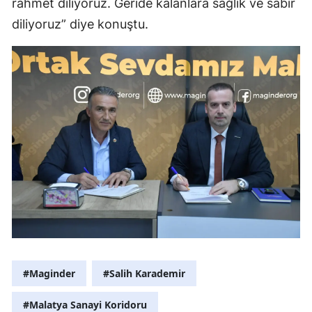
rahmet diliyoruz. Geride kalanlara sağlık ve sabır
diliyoruz” diye konuştu.
#Maginder
#Salih Karademir
#Malatya Sanayi Koridoru