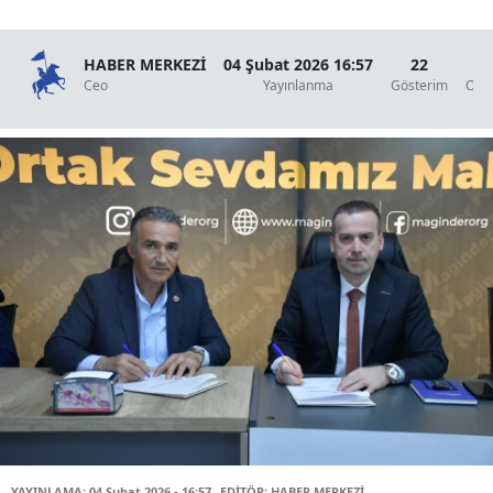
HABER MERKEZİ
04 Şubat 2026 16:57
22
3
Ceo
Yayınlanma
Gösterim
Oku
YAYINLAMA: 04 Şubat 2026 - 16:57
EDİTÖR: HABER MERKEZİ