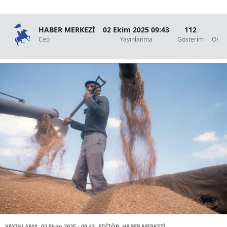
HABER MERKEZİ
02 Ekim 2025 09:43
112
1 
Ceo
Yayınlanma
Gösterim
Okun
YAYINLAMA: 02 Ekim 2025 - 09:43
EDİTÖR: HABER MERKEZİ