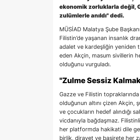
ekonomik zorluklarla değil, 
zulümlerle anıldı" dedi.
MÜSİAD Malatya Şube Başkanı 
Filistin’de yaşanan insanlık dra
adalet ve kardeşliğin yeniden 
eden Akçin, masum sivillerin he
olduğunu vurguladı.
"Zulme Sessiz Kalma
Gazze ve Filistin topraklarınd
olduğunun altını çizen Akçin, şu
ve çocukların hedef alındığı sal
vicdanıyla bağdaşmaz. Filistin
her platformda hakikati dile g
birlik, dirayet ve basirete her