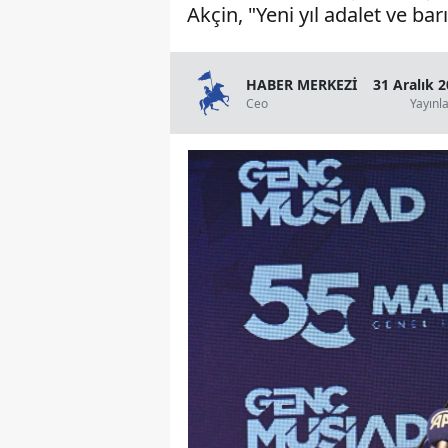
Akçin, "Yeni yıl adalet ve barı
HABER MERKEZİ
31 Aralık 
Ceo
Yayınl