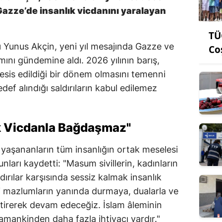
Gazze’de insanlık vicdanını yaralayan
TÜ
Yunus Akçin, yeni yıl mesajında Gazze ve
Co
mını gündemine aldı. 2026 yılının barış,
tesis edildiği bir dönem olmasını temenni
def alındığı saldırıların kabul edilemez
k Vicdanla Bağdaşmaz"
a yaşananların tüm insanlığın ortak meselesi
nları kaydetti: "Masum sivillerin, kadınların
dırılar karşısında sessiz kalmak insanlık
li mazlumların yanında durmaya, dualarla ve
etirerek devam edeceğiz. İslam âleminin
 zamankinden daha fazla ihtiyacı vardır."