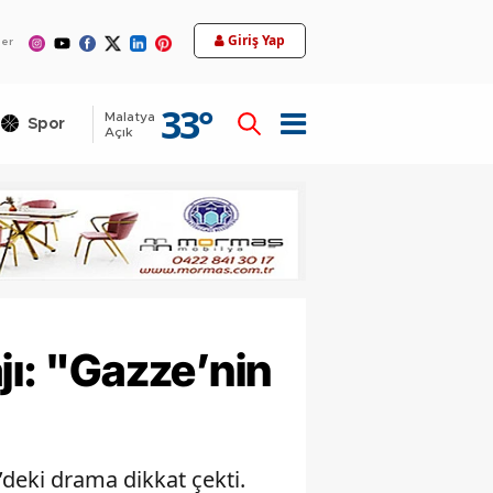
12
Giriş Yap
ler
33
°
Malatya
Spor
Teknoloji
Açık
ı: "Gazze’nin
deki drama dikkat çekti.