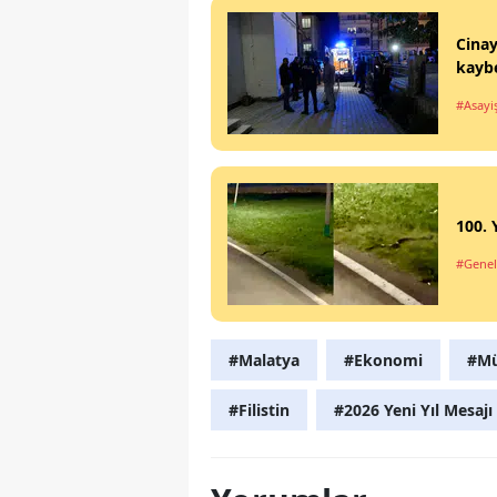
Cinay
kaybe
#Asayi
100. 
#Genel
#Malatya
#Ekonomi
#Mü
#Filistin
#2026 Yeni Yıl Mesajı