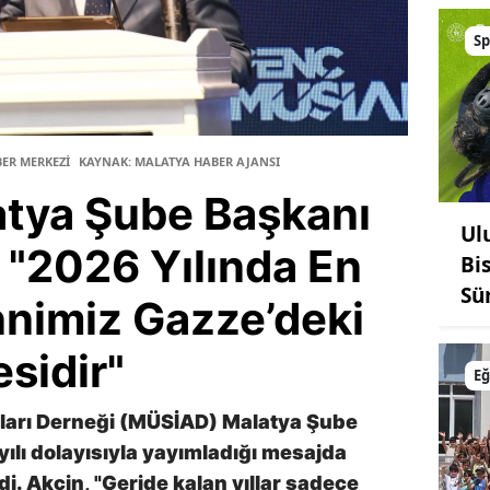
Sp
BER MERKEZİ
KAYNAK: MALATYA HABER AJANSI
tya Şube Başkanı
Ul
 "2026 Yılında En
Bis
Sü
nimiz Gazze’deki
sidir"
Eğ
mları Derneği (MÜSİAD) Malatya Şube
ılı dolayısıyla yayımladığı mesajda
zdi. Akçin, "Geride kalan yıllar sadece