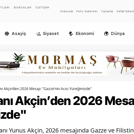
ATLARI
BORSALAR
İLETİŞİM
Videolar
Foto Galeriler
Yazarlar
Vefat Eden
Asayiş
Siyaset
Ekonomi
Dünya
 Akçin’den 2026 Mesajı: "Gazze’nin Acısı Yüreğimizde"
ı Akçin’den 2026 Mesaj
izde"
 Yunus Akçin, 2026 mesajında Gazze ve Filistin’