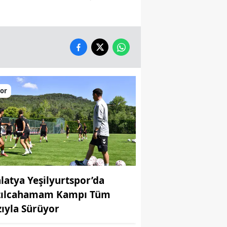
or
latya Yeşilyurtspor’da
zılcahamam Kampı Tüm
zıyla Sürüyor