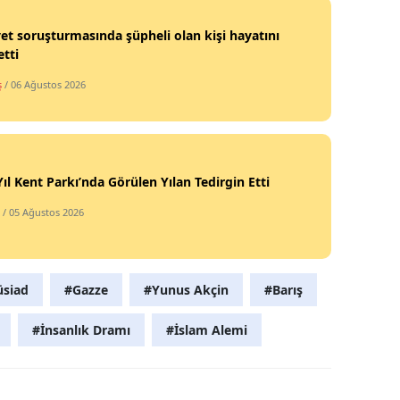
et soruşturmasında şüpheli olan kişi hayatını
tti
ş
/ 06 Ağustos 2026
Yıl Kent Parkı’nda Görülen Yılan Tedirgin Etti
/ 05 Ağustos 2026
siad
#Gazze
#Yunus Akçin
#Barış
#İnsanlık Dramı
#İslam Alemi