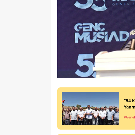
"54 K
Yanm
#Genel