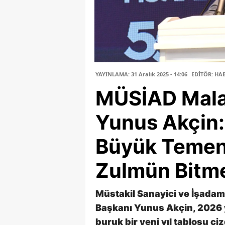
YAYINLAMA: 31 Aralık 2025 - 14:06
EDİTÖR: HA
MÜSİAD Mala
Yunus Akçin:
Büyük Temen
Zulmün Bitme
Müstakil Sanayici ve İşada
Başkanı Yunus Akçin, 2026 y
buruk bir yeni yıl tablosu çi