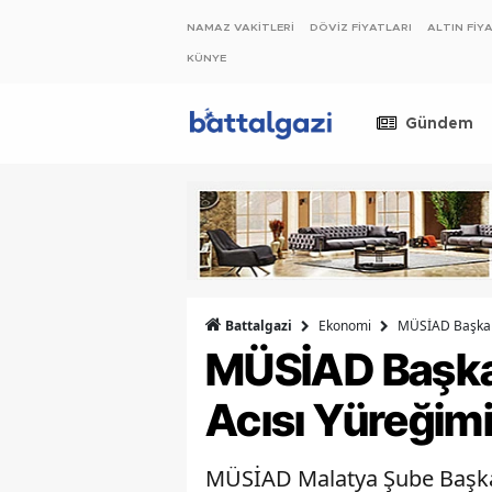
NAMAZ VAKİTLERİ
DÖVİZ FİYATLARI
ALTIN FİY
KÜNYE
Gündem
Ekonomi
MÜSİAD Başkanı
Battalgazi
MÜSİAD Başkan
Acısı Yüreğim
MÜSİAD Malatya Şube Başkanı