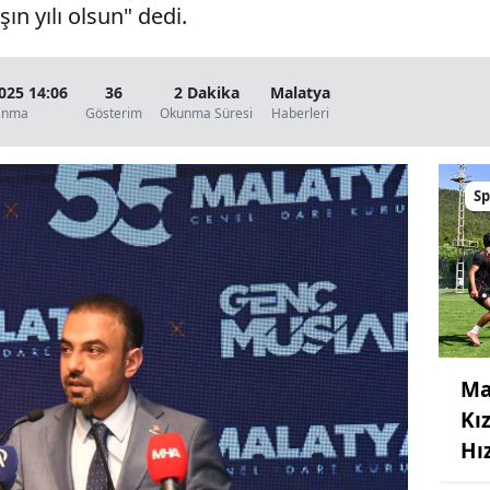
şın yılı olsun" dedi.
2025 14:06
36
2 Dakika
Malatya
anma
Gösterim
Okunma Süresi
Haberleri
Sp
Ma
Kı
Hı