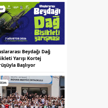
or
uslararası Beydağı Dağ
ikleti Yarışı Kortej
rüşüyla Başlıyor
itim