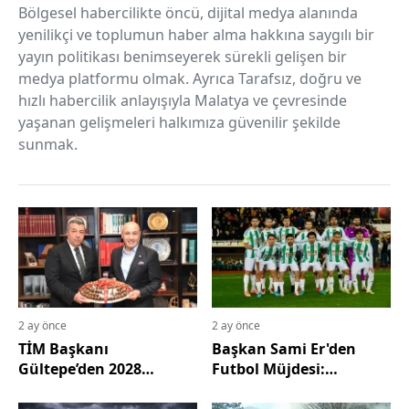
Bölgesel habercilikte öncü, dijital medya alanında
yenilikçi ve toplumun haber alma hakkına saygılı bir
yayın politikası benimseyerek sürekli gelişen bir
medya platformu olmak. Ayrıca Tarafsız, doğru ve
hızlı habercilik anlayışıyla Malatya ve çevresinde
yaşanan gelişmeleri halkımıza güvenilir şekilde
sunmak.
2 ay önce
2 ay önce
TİM Başkanı
Başkan Sami Er'den
Gültepe’den 2028
Futbol Müjdesi:
Vizyonu: Hedef 308,5
Yeşilyurtspor
Milyar Dolar İhracat
"Malatyaspor" Olabilir!