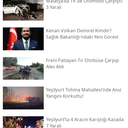
Malatya’da Tır Ile Otomobil Çarpıştı:
3 Yaralı
Kenan Volkan Demirel Kimdir?
Sağlık Bakanlığı'ndaki Yeni Görevi
Freni Patlayan Tır Otobüse Çarpıp
Alev Aldı
Yeşilyurt Tohma Mahallesi’nde Anız
Yangını Korkuttu!
Yeşilyurt’ta 4 Aracın Karıştığı Kazada
7 Yaralı