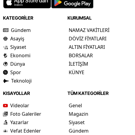
KATEGORİLER
KURUMSAL
Gündem
NAMAZ VAKİTLERİ
Asayiş
DÖVİZ FİYATLARI
Siyaset
ALTIN FİYATLARI
Ekonomi
BORSALAR
Dünya
İLETİŞİM
Spor
KÜNYE
Teknoloji
KISAYOLLAR
TÜM KATEGORİLER
Videolar
Genel
Foto Galeriler
Magazin
Yazarlar
Siyaset
Vefat Edenler
Gündem