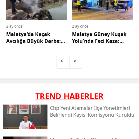
2 ay önce
2 ay önce
Malatya'da Kaçak
Malatya Güney Kuşak
Avcılığa Büyük Darbe:
Yolu'nda Feci Kaza:
15 Bin 100 Metre Ağ Ele
Araçlar Konteyner ve
Geçirilerek İmha Edildi
Direğe Çarptı, 1 Yaralı
<
>
TREND HABERLER
Chp Yeni Atamalar İlçe Yönetimleri
Belirlendi Kayısı Komisyonu Kuruldu