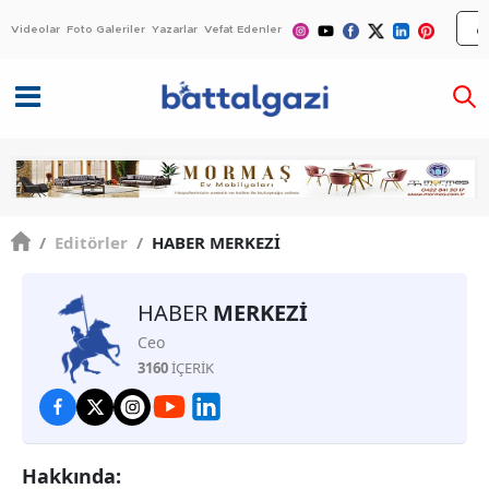
Videolar
Foto Galeriler
Yazarlar
Vefat Edenler
/
Editörler
/
HABER MERKEZİ
HABER
MERKEZİ
Ceo
3160
İÇERİK
Hakkında: