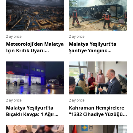
2 ay önce
2 ay önce
Meteoroloji'den Malatya
Malatya Yeşilyurt’ta
İçin Kritik Uyarı:
Şantiye Yangını:
Sağanak, Dolu ve Toz
İşçilerin Kaldığı 3
Taşınımına Dikkat!
Konteyner Kül Oldu
2 ay önce
2 ay önce
Malatya Yeşilyurt’ta
Kahraman Hemşirelere
Bıçaklı Kavga: 1 Ağır
"1332 Cihadiye Yüzüğü"
Yaralı
Takdim Edildi