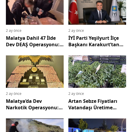
2 ay önce
2 ay önce
Malatya Dahil 47 İlde
İYİ Parti Yeşilyurt İlçe
Dev DEAŞ Operasyonu:
Başkanı Karakurt’tan
324 Gözaltı
Araç Muayene Çilesine
Tepki: "Kapasite
Artırılmalı"
2 ay önce
2 ay önce
Malatya’da Dev
Artan Sebze Fiyatları
Narkotik Operasyonu:
Vatandaşı Üretime
12 Bin 687 Uyuşturucu
Yöneltti: Fidelere Yoğun
Hap Ele Geçirildi, 10
İlgi
Gözaltı