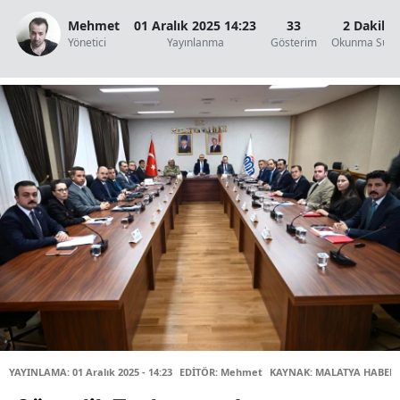
Mehmet
01 Aralık 2025 14:23
33
2 Dakika
Yönetici
Yayınlanma
Gösterim
Okunma Süre
YAYINLAMA: 01 Aralık 2025 - 14:23
EDİTÖR: Mehmet
KAYNAK: MALATYA HABER 