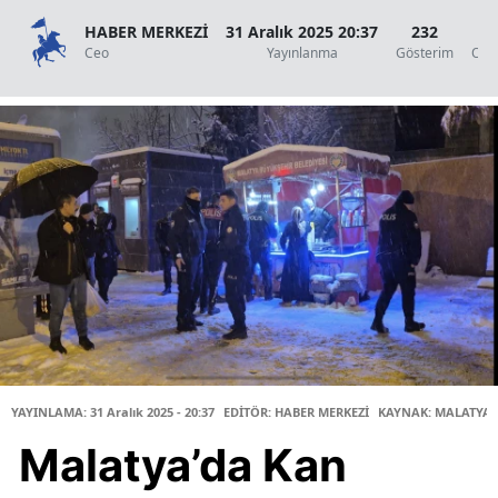
HABER MERKEZİ
31 Aralık 2025 20:37
232
2
Ceo
Yayınlanma
Gösterim
Oku
YAYINLAMA: 31 Aralık 2025 - 20:37
EDİTÖR: HABER MERKEZİ
KAYNAK: MALATYA 
Malatya’da Kan