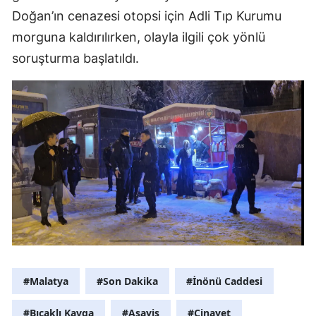
Doğan’ın cenazesi otopsi için Adli Tıp Kurumu
morguna kaldırılırken, olayla ilgili çok yönlü
soruşturma başlatıldı.
#Malatya
#Son Dakika
#İnönü Caddesi
#Bıçaklı Kavga
#Asayiş
#Cinayet