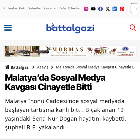
Videolar
Foto Galeriler
Yazarlar
Vefat Edenler
Asayiş
Malatya’da Sosyal Medya Kavgası Cinayetle Bitti
Battalgazi
Malatya’da Sosyal Medya
Kavgası Cinayetle Bitti
Malatya İnönü Caddesi'nde sosyal medyada
başlayan tartışma kanlı bitti. Bıçaklanan 19
yaşındaki Sena Nur Doğan hayatını kaybetti,
şüpheli B.E. yakalandı.