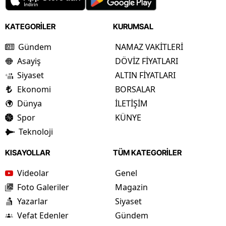
KATEGORİLER
KURUMSAL
Gündem
NAMAZ VAKİTLERİ
Asayiş
DÖVİZ FİYATLARI
Siyaset
ALTIN FİYATLARI
Ekonomi
BORSALAR
Dünya
İLETİŞİM
Spor
KÜNYE
Teknoloji
KISAYOLLAR
TÜM KATEGORİLER
Videolar
Genel
Foto Galeriler
Magazin
Yazarlar
Siyaset
Vefat Edenler
Gündem