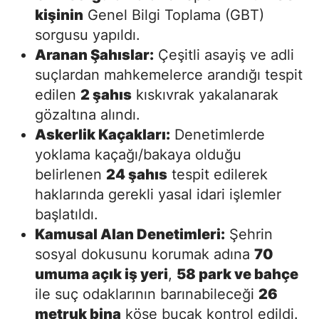
kişinin
Genel Bilgi Toplama (GBT)
sorgusu yapıldı.
Aranan Şahıslar:
Çeşitli asayiş ve adli
suçlardan mahkemelerce arandığı tespit
edilen
2 şahıs
kıskıvrak yakalanarak
gözaltına alındı.
Askerlik Kaçakları:
Denetimlerde
yoklama kaçağı/bakaya olduğu
belirlenen
24 şahıs
tespit edilerek
haklarında gerekli yasal idari işlemler
başlatıldı.
Kamusal Alan Denetimleri:
Şehrin
sosyal dokusunu korumak adına
70
umuma açık iş yeri
,
58 park ve bahçe
ile suç odaklarının barınabileceği
26
metruk bina
köşe bucak kontrol edildi.