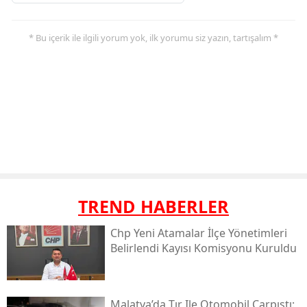
* Bu içerik ile ilgili yorum yok, ilk yorumu siz yazın, tartışalım *
TREND HABERLER
Chp Yeni Atamalar İlçe Yönetimleri
Belirlendi Kayısı Komisyonu Kuruldu
Malatya’da Tır Ile Otomobil Çarpıştı: